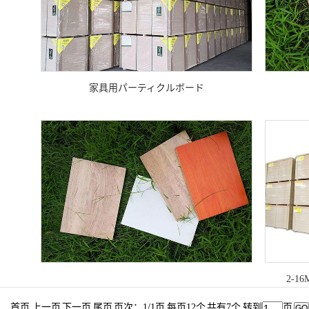
家具用パーティクルボード
2-
首页 上一页 下一页 尾页 页次：1/1页 每页12个 共有7个 转到
页