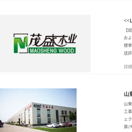
13
<
2023/4
【説
およ
標準
送許
詳細
13
山
2023/4
山東
産
工事
ェク
庫2