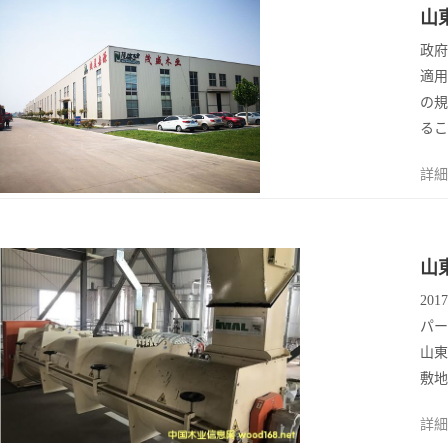
14
山
2023/4
政府
適用
の規
るこ
詳細
14
山
2023/4
20
ラ
パー
山東
敷地
詳細