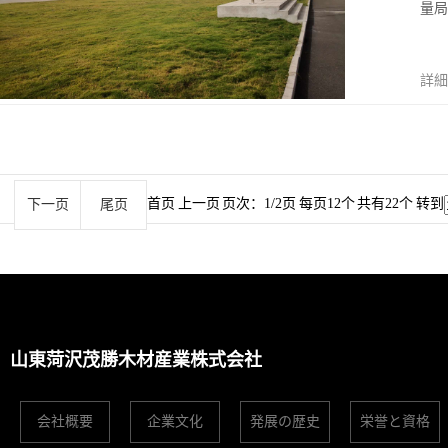
量局
詳細
首页 上一页
页次：1/2页 每页12个 共有22个 转到
下一页
尾页
山東菏沢茂勝木材産業株式会社
会社概要
企業文化
発展の歴史
栄誉と資格