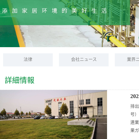
法律
会社ニュース
業界
詳細情報
14
2
2023/4
排出
号）
連業
果ガ