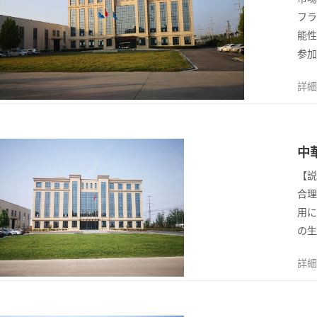
フラ
能性
参加
詳細
14
中
2023/4
【説
合理
用に
の生
詳細