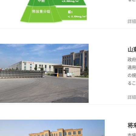
詳細
14
山
2023/4
政府
適用
の規
るこ
詳細
14
将
2023/4
市場