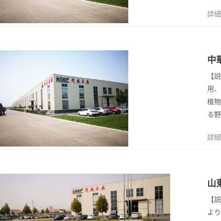
詳細
2
中
2022/4
【説
用、
植物
る野
詳細
2
山
2022/4
【説
より