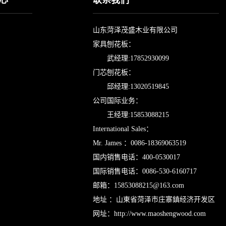
心
联系我们
山东菏泽茂盛木业有限公司
家具刨花板：
武经理:17852930099
门芯刨花板：
邱经理:13020519845
公司国际业务：
王经理:15853088215
International Sales：
Mr. James ：0086-18369063519
国内销售电话：400-0530017
国际销售电话：0086-530-6160717
邮箱：
15853088215@163.com
地址 ：山東省菏泽市庄寨鎮经济开发区
网址：
http://www.maoshengwood.com