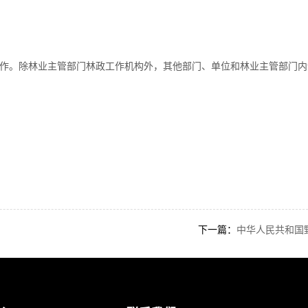
工作。除林业主管部门林政工作机构外，其他部门、单位和林业主管部门内
下一篇：
中华人民共和国