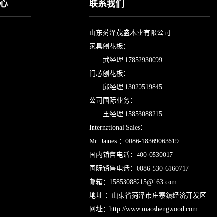
心
联系我们
山东菏泽茂盛木业有限公司
家具刨花板：
武经理:17852930099
门芯刨花板：
邱经理:13020519845
公司国际业务：
王经理:15853088215
International Sales：
Mr. James ：0086-18369063519
国内销售电话：400-0530017
国际销售电话：0086-530-6160717
邮箱：
15853088215@163.com
地址 ：山東省菏泽市庄寨鎮经济开发区
网址：
http://www.maoshengwood.com