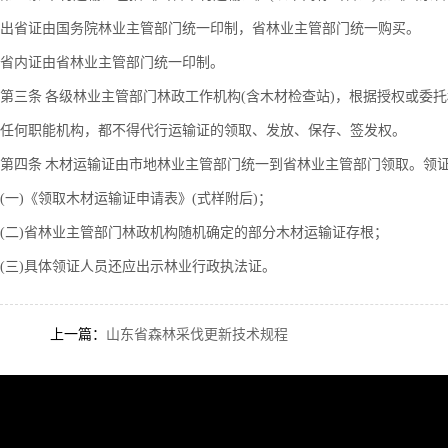
出省证由国务院林业主管部门统一印制，省林业主管部门统一购买。
省内证由省林业主管部门统一印制。
第三条 各级林业主管部门林政工作机构(含木材检查站)，根据授权或
任何职能机构，都不得代行运输证的领取、发放、保存、签发权。
第四条 木材运输证由市地林业主管部门统一到省林业主管部门领取。领
(一)《领取木材运输证申请表》(式样附后)；
(二)省林业主管部门林政机构随机确定的部分木材运输证存根；
(三)具体领证人员还应出示林业行政执法证。
上一篇：
山东省森林采伐更新技术规程